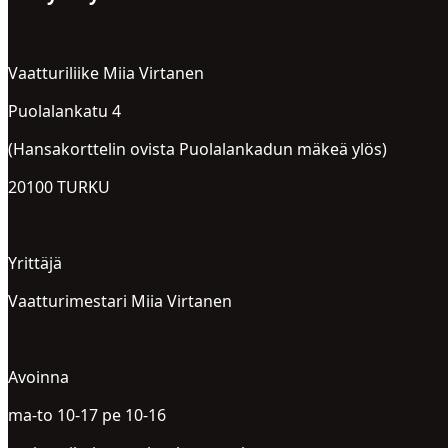
Vaatturiliike Miia Virtanen
Puolalankatu 4
(Hansakorttelin ovista Puolalankadun mäkeä ylös)
20100 TURKU
Yrittäjä
Vaatturimestari Miia Virtanen
Avoinna
ma-to 10-17 pe 10-16