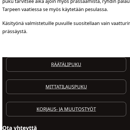
puku tarvitsee aika ajoin myös prässäämistä, ryhdin palau
Tarpeen vaatiessa se myös käytetään pesulassa.
Käsityönä valmistetuille puvuille suositellaan vain vaattur
prässäystä.
TUTUSTU YRITYKSEENI
OTA YHTEYTTÄ
RÄÄTÄLIPUKU
MITTATILAUSPUKU
KORJAUS- JA MUUTOSTYÖT
Ota yhteyttä