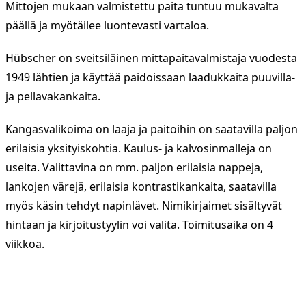
Mittojen mukaan valmistettu paita tuntuu mukavalta
päällä ja myötäilee luontevasti vartaloa.
Hübscher on sveitsiläinen mittapaitavalmistaja vuodesta
1949 lähtien ja käyttää paidoissaan laadukkaita puuvilla-
ja pellavakankaita.
Kangasvalikoima on laaja ja paitoihin on saatavilla paljon
erilaisia yksityiskohtia. Kaulus- ja kalvosinmalleja on
useita. Valittavina on mm. paljon erilaisia nappeja,
lankojen värejä, erilaisia kontrastikankaita, saatavilla
myös käsin tehdyt napinlävet. Nimikirjaimet sisältyvät
hintaan ja kirjoitustyylin voi valita. Toimitusaika on 4
viikkoa.
TUTUSTU YRITYKSEENI