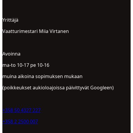
Yrittäjä
Vaatturimestari Miia Virtanen
Avoinna
ma-to 10-17 pe 10-16
muina aikoina sopimuksen mukaan
(poikkeukset aukioloajoissa päivittyvät Googleen)
+358 50 4327 227
+358 2 2500 007