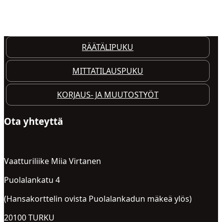
OTA YHTEYTTÄ
RÄÄTÄLIPUKU
MITTATILAUSPUKU
KORJAUS- JA MUUTOSTYÖT
Ota yhteyttä
Vaatturiliike Miia Virtanen
Puolalankatu 4
(Hansakorttelin ovista Puolalankadun mäkeä ylös)
20100 TURKU