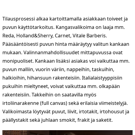
Tilausprosessi alkaa kartoittamalla asiakkaan toiveet ja
puvun käyttötarkoitus. Kangasvalikoima on laaja mm.
Reda, Holland&Sherry, Carnet, Vitale Barberis.
Pääsääntöisesti puvun hinta määräytyy valitun kankaan
mukaan. Valinnanmahdollisuudet mittapuvussa ovat
monipuoliset. Kankaan lisäksi asiakas voi vaikuttaa mm.
puvun malliin, vuorin väriin, nappeihin, taskuihin,
halkioihin, hihansuun rakenteisiin. Italialaistyyppisiin
pukuihin mieltyneet, voivat vaikuttaa mm. olkapään
rakenteisiin. Takkeihin on saatavilla myös
irtoliinarakenne (full canvas) sekä erilaisia viimeistelyjä.
Valikoimasta löytyvät puvut, liivit, irtotakit, irtohousut ja
päällystakit sekä juhlaan smokit, frakit ja saketit.