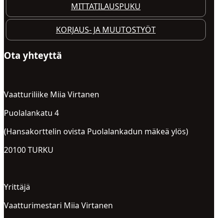
MITTATILAUSPUKU
KORJAUS- JA MUUTOSTYÖT
Ota yhteyttä
Vaatturiliike Miia Virtanen
Puolalankatu 4
(Hansakorttelin ovista Puolalankadun mäkeä ylös)
20100 TURKU
Yrittäjä
Vaatturimestari Miia Virtanen